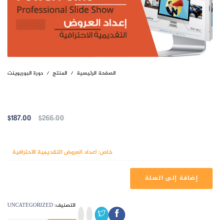
الصفحة الرئيسية
المنتج
دورة البوربوينت
دورة البوربوينت
السعر
الس
$
187.00
$
266.00
الأصلي
الح
وشملت الدورات
هو:
هو:
$187.00.
$266.00.
خاص: اعداد العروض التقديمية الاحترافية
كمي
إضافة إلى السلة
دور
الب
التصنيف:
UNCATEGORIZED