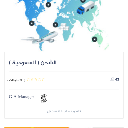
الشحن ( السعودية )
43
( التعليقات )
G.A Manager
تقدم بطلب للتسجيل