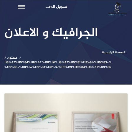
تسجيل الدخول
الجرافيك و الاعلان
الصفحة الرئيسية
مستوى /
%D8%A7%D9%84%D8%AC%D8%B1%D8%A7%D9%81%D9%8A%D9%83-
%D9%88-%D8%A7%D9%84%D8%A7%D8%B9%D9%84%D8%A7%D9%86