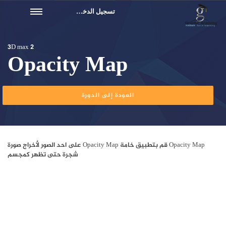
تسجيل الدخول
3D max 2
Opacity Map
العودة إلى الدورة
Opacity Map قم بتطبيق خامة Opacity Map على احد الصور لأخراج صورة
شجرة حتى تظهر كمجسم
1