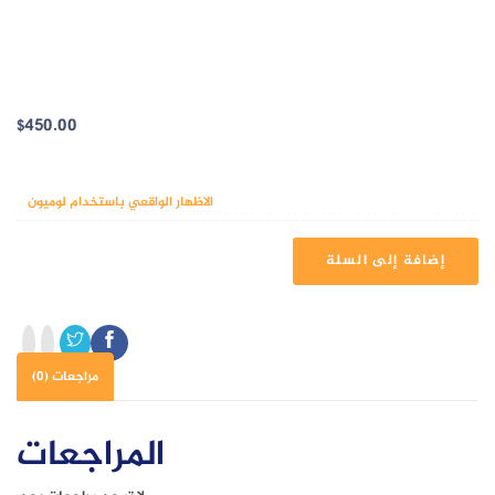
الاظهار الواقعي
باستخدام لوميون
$
450.00
وشملت الدورات
الاظهار الواقعي باستخدام لوميون
كمي
إضافة إلى السلة
الاظ
الو
باس
لوم
مراجعات (0)
المراجعات