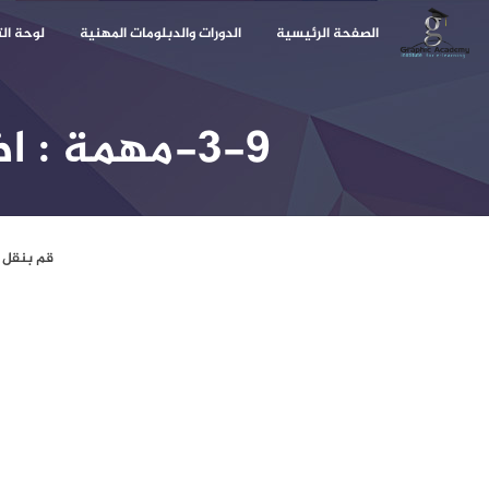
الصفحة الرئيسية
الدورات والدبلومات المهنية
لوحة ال
3-9-مهمة : اضافة جدول من برنامج Excel
قم بنقل جدول من الـ Excel للانديزاين واس