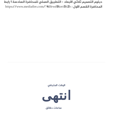
دبلوم التصميم ثلاثي الابعاد – التطبيق العملي للمحاضرة السادسة 1 رابط
المحاضرة القسم الاول : https://www.mediafire.com/?4dfewd9krei5b2b
10
الحد الأقصى للعلامات
الوقت المتبقي
انتهى
ساعات
دقائق